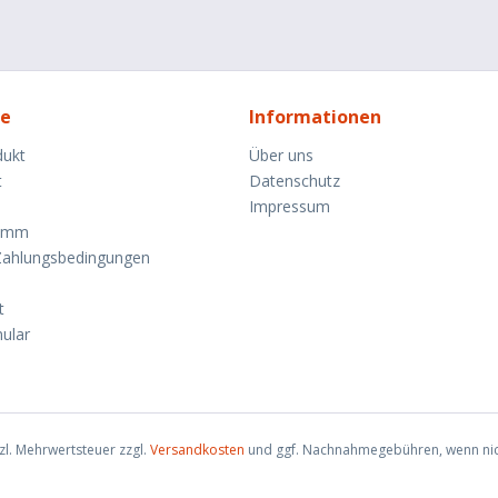
ce
Informationen
dukt
Über uns
t
Datenschutz
Impressum
ramm
Zahlungsbedingungen
t
ular
tzl. Mehrwertsteuer zzgl.
Versandkosten
und ggf. Nachnahmegebühren, wenn nic