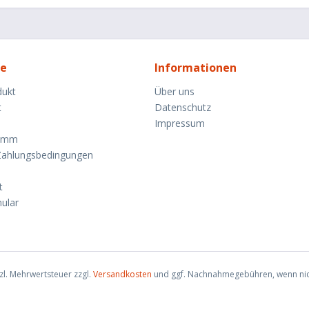
ce
Informationen
dukt
Über uns
t
Datenschutz
Impressum
ramm
Zahlungsbedingungen
t
ular
tzl. Mehrwertsteuer zzgl.
Versandkosten
und ggf. Nachnahmegebühren, wenn nic